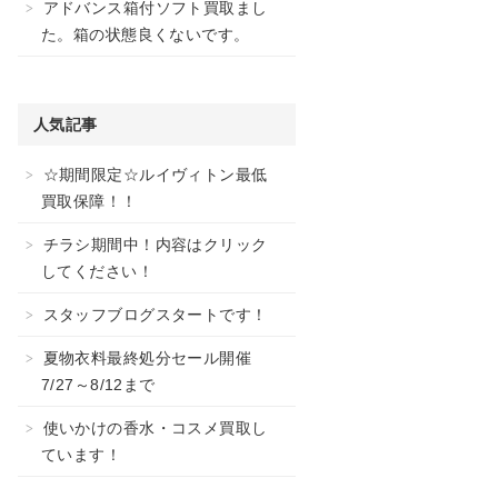
アドバンス箱付ソフト買取まし
た。箱の状態良くないです。
人気記事
☆期間限定☆ルイヴィトン最低
買取保障！！
チラシ期間中！内容はクリック
してください！
スタッフブログスタートです！
夏物衣料最終処分セール開催
7/27～8/12まで
使いかけの香水・コスメ買取し
ています！